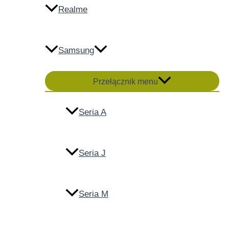
Realme
Samsung
Przełącznik menu
Seria A
Seria J
Seria M