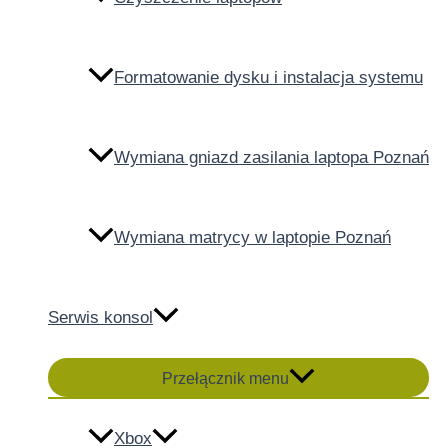
Formatowanie dysku i instalacja systemu
Wymiana gniazd zasilania laptopa Poznań
Wymiana matrycy w laptopie Poznań
Serwis konsol
Przełącznik menu
Xbox