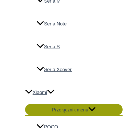
Seria M
Seria Note
Seria S
Seria Xcover
Xiaomi
Przełącznik menu
POCO