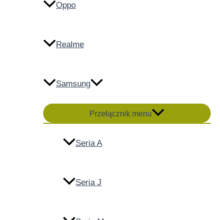
Oppo
Realme
Samsung
Przełącznik menu
Seria A
Seria J