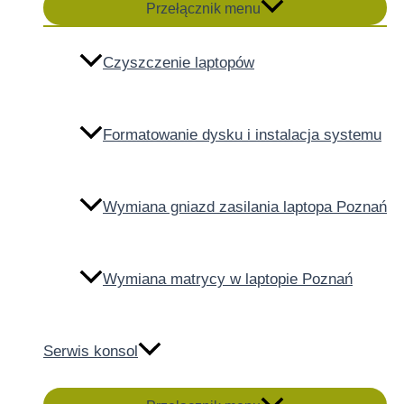
Przełącznik menu
Czyszczenie laptopów
Formatowanie dysku i instalacja systemu
Wymiana gniazd zasilania laptopa Poznań
Wymiana matrycy w laptopie Poznań
Serwis konsol