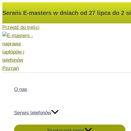
Serwis E-masters w dniach od 27 lipca do 2 s
Przejdź do treści
O nas
Serwis telefonów
Przełącznik menu