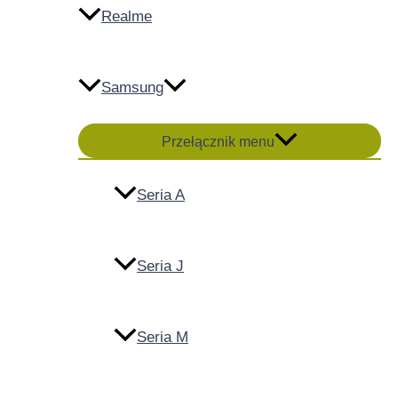
Realme
Samsung
Przełącznik menu
Seria A
Seria J
Seria M