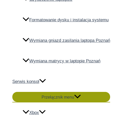
Formatowanie dysku i instalacja systemu
Wymiana gniazd zasilania laptopa Poznań
Wymiana matrycy w laptopie Poznań
Serwis konsol
Przełącznik menu
Xbox