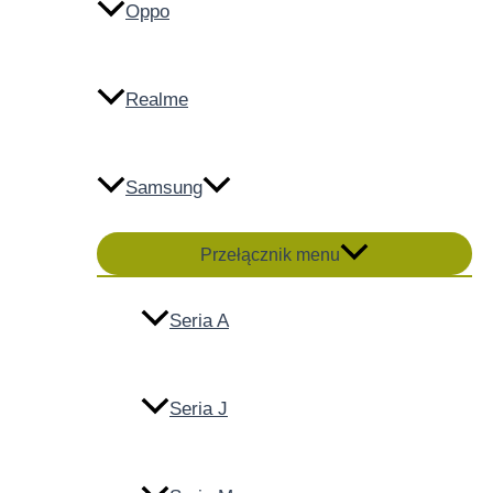
Oppo
Realme
Samsung
Przełącznik menu
Seria A
Seria J