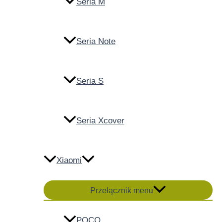
Seria M
Seria Note
Seria S
Seria Xcover
Xiaomi
Przełącznik menu
POCO