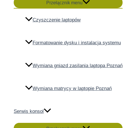
Przełącznik menu
Czyszczenie laptopów
Formatowanie dysku i instalacja systemu
Wymiana gniazd zasilania laptopa Poznań
Wymiana matrycy w laptopie Poznań
Serwis konsol