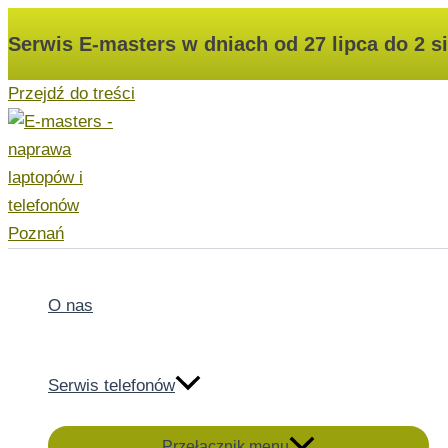
Serwis E-masters w dniach od 27 lipca do 2 s
Przejdź do treści
O nas
Serwis telefonów
Przełącznik menu