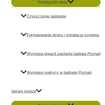
Przełącznik menu
Czyszczenie laptopów
Formatowanie dysku i instalacja systemu
Wymiana gniazd zasilania laptopa Poznań
Wymiana matrycy w laptopie Poznań
Serwis konsol