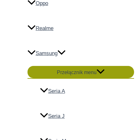
Oppo
Realme
Samsung
Przełącznik menu
Seria A
Seria J