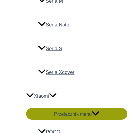
Seria M
Seria Note
Seria S
Seria Xcover
Xiaomi
Przełącznik menu
POCO