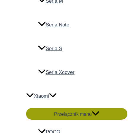
Seria M
Seria Note
Seria S
Seria Xcover
Xiaomi
Przełącznik menu
POCO