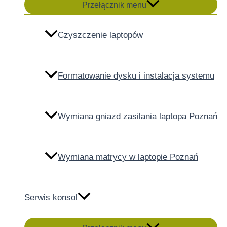
Przełącznik menu
Czyszczenie laptopów
Formatowanie dysku i instalacja systemu
Wymiana gniazd zasilania laptopa Poznań
Wymiana matrycy w laptopie Poznań
Serwis konsol