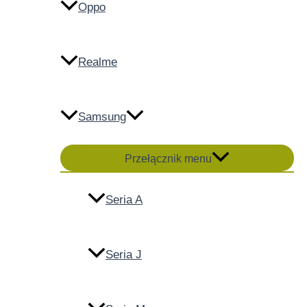
Oppo
Realme
Samsung
Przełącznik menu
Seria A
Seria J