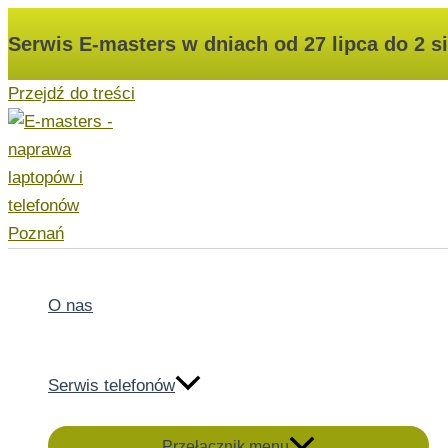
Serwis E-masters w dniach od 27 lipca do 2 s
Przejdź do treści
O nas
Serwis telefonów
Przełącznik menu