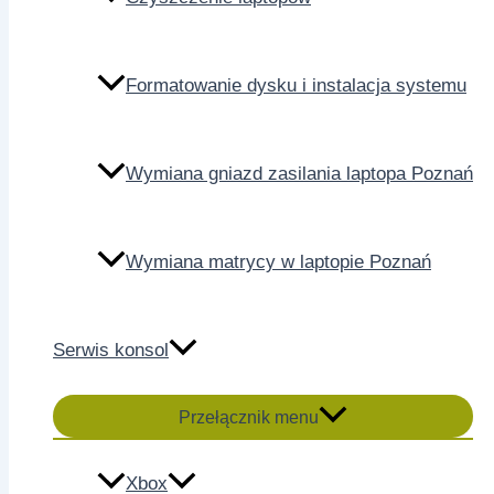
Formatowanie dysku i instalacja systemu
Wymiana gniazd zasilania laptopa Poznań
Wymiana matrycy w laptopie Poznań
Serwis konsol
Przełącznik menu
Xbox