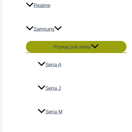
Realme
Samsung
Przełącznik menu
Seria A
Seria J
Seria M